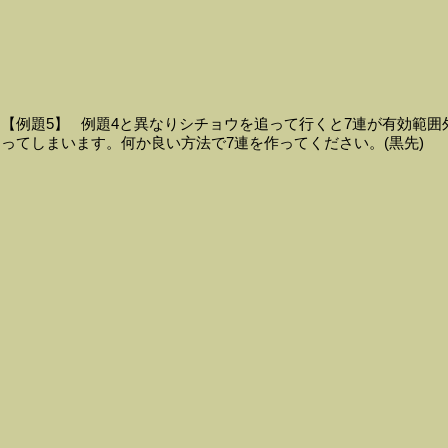
【例題5】 例題4と異なりシチョウを追って行くと7連が有効範囲
ってしまいます。何か良い方法で7連を作ってください。(黒先)